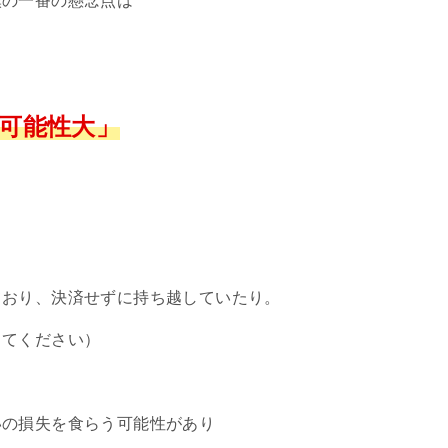
僕の一番の懸念点は
可能性大」
ており、決済せずに持ち越していたり。
ってください）
いの損失を食らう可能性があり