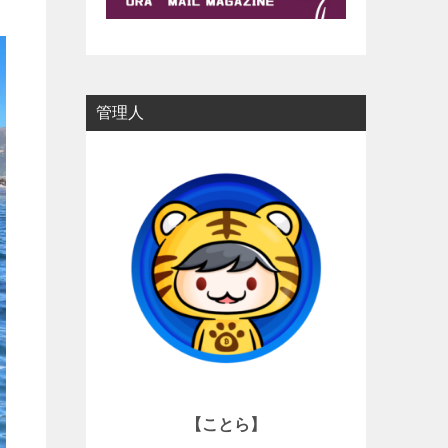
管理人
【ことら】