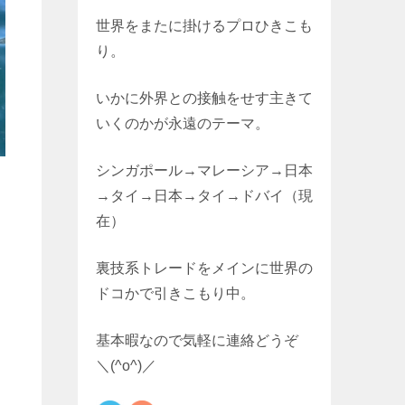
世界をまたに掛けるプロひきこも
り。
いかに外界との接触をせす主きて
いくのかが永遠のテーマ。
シンガポール→マレーシア→日本
→タイ→日本→タイ→ドバイ（現
在）
裏技系トレードをメインに世界の
ドコかで引きこもり中。
基本暇なので気軽に連絡どうぞ
＼(^o^)／