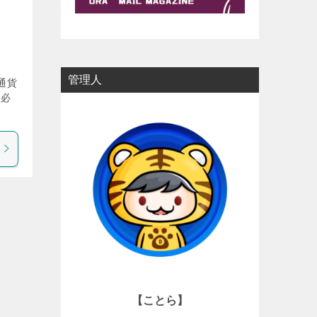
管理人
通貨
に必
【ことら】