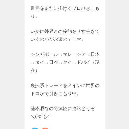
世界をまたに掛けるプロひきこも
り。
いかに外界との接触をせす主きて
いくのかが永遠のテーマ。
シンガポール→マレーシア→日本
→タイ→日本→タイ→ドバイ（現
在）
裏技系トレードをメインに世界の
ドコかで引きこもり中。
基本暇なので気軽に連絡どうぞ
＼(^o^)／