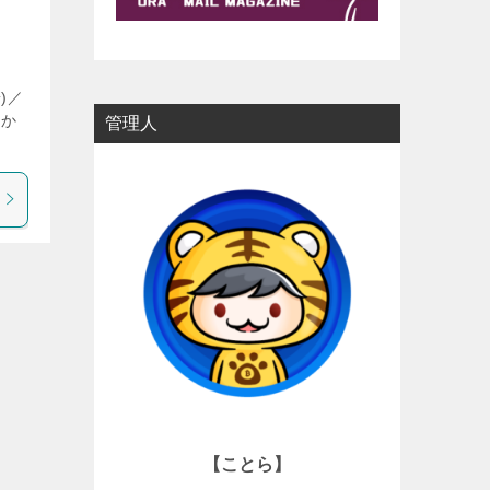
)／
てか
管理人
【ことら】