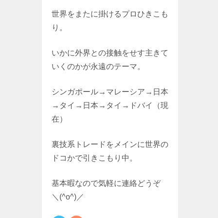
世界をまたに掛けるプロひきこも
り。
いかに外界との接触をせす主きて
いくのかが永遠のテーマ。
シンガポール→マレーシア→日本
→タイ→日本→タイ→ドバイ（現
在）
裏技系トレードをメインに世界の
ドコかで引きこもり中。
基本暇なので気軽に連絡どうぞ
＼(^o^)／