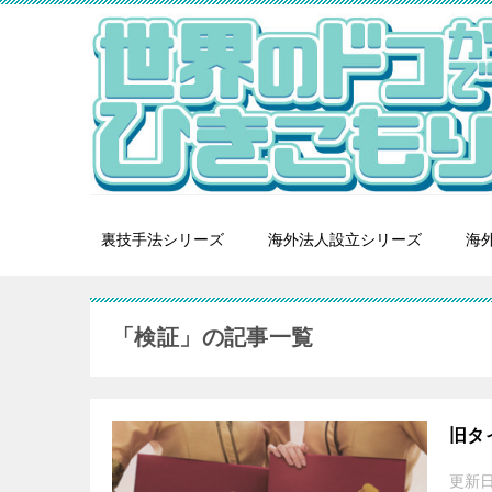
裏技手法シリーズ
海外法人設立シリーズ
海外
「検証」の記事一覧
旧タ
更新