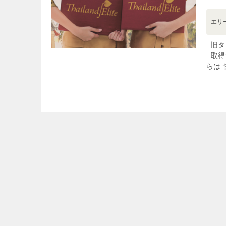
エリ
旧タ
取得
らは 