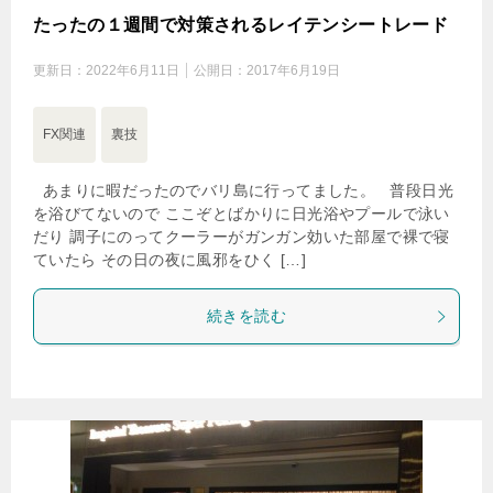
たったの１週間で対策されるレイテンシートレード
更新日：
2022年6月11日
公開日：
2017年6月19日
FX関連
裏技
あまりに暇だったのでバリ島に行ってました。 普段日光
を浴びてないので ここぞとばかりに日光浴やプールで泳い
だり 調子にのってクーラーがガンガン効いた部屋で裸で寝
ていたら その日の夜に風邪をひく […]
続きを読む