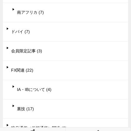
南アフリカ (7)
ドバイ (7)
会員限定記事 (3)
FX関連 (22)
IA・IBについて (4)
裏技 (17)
暗号通貨（仮想通貨）関連 (6)