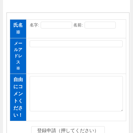
氏名
名字:
名前:
※
メー
ルア
ドレ
ス
※
自由
にコ
メン
トく
ださ
い！