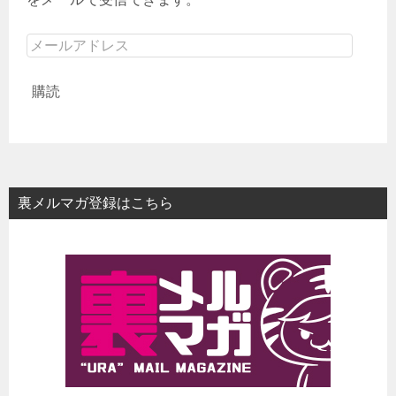
メ
ー
購読
ル
ア
ド
レ
ス
裏メルマガ登録はこちら