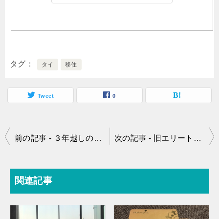
タグ
タイ
移住
Tweet
0
投
前の記事 - ３年越しのリベンジマッチ・・・！ 再度タイに移住へ。
次の記事 - 旧エリートカード取得までの道のり その１ エージェン捜索編
稿
ナ
関連記事
ビ
ゲ
ー