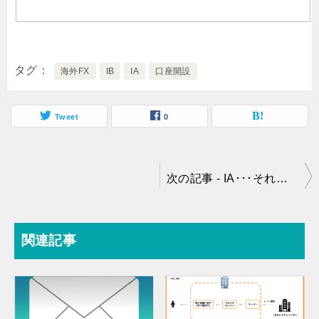
タグ
海外FX
IB
IA
口座開設
Tweet
0
投
次の記事 - IA･･･それは最強のトレード環境を提供する者 その２ 今からIBビジネスを行いたい場合編
稿
ナ
関連記事
ビ
ゲ
ー
シ