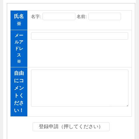
氏名
名字:
名前:
※
メー
ルア
ドレ
ス
※
自由
にコ
メン
トく
ださ
い！