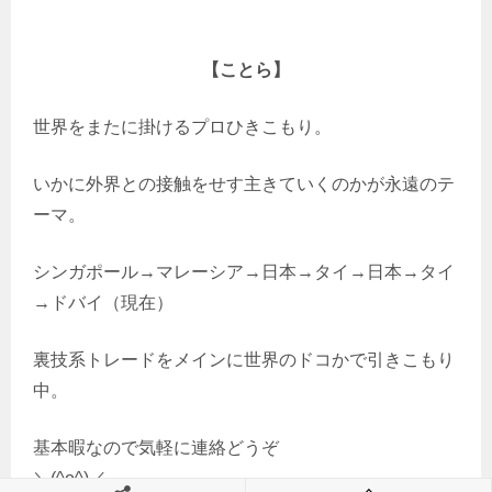
【ことら】
世界をまたに掛けるプロひきこもり。
いかに外界との接触をせす主きていくのかが永遠のテ
ーマ。
シンガポール→マレーシア→日本→タイ→日本→タイ
→ドバイ（現在）
裏技系トレードをメインに世界のドコかで引きこもり
中。
基本暇なので気軽に連絡どうぞ
＼(^o^)／