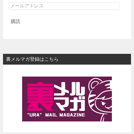
メ
ー
購読
ル
ア
ド
レ
ス
裏メルマガ登録はこちら