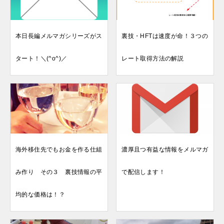
ョ
ン
本日長編メルマガシリーズがス
裏技・HFTは速度が命！３つの
タート！＼(^o^)／
レート取得方法の解説
海外移住先でもお金を作る仕組
濃厚且つ有益な情報をメルマガ
み作り その３ 裏技情報の平
で配信します！
均的な価格は！？